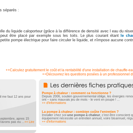
s séparés :
le du liquide caloporteur (grâce à la différence de densité avec l eau du réser
i peut être placé par exemple sous les toits. Le plus courant étant
le cha
e petite pompe électrique pour faire circuler le liquide, et n'impose aucune contr
++Calculez gratuitement le coût et la rentabilité d'une installation de chauffe-e
++Découvrez les questions posées à un professionnel d
Pompe à chaleur : comment ca fonctionne ?
Depuis 2006, soutien gouvernemental oblige, les énergies reno
u'il me faut 12 ans pour
ont – sans mauvais jeu de mots - le vent en poupe ! ...
++ d'informations
La pompe à chaleur : combien coûte l'entretien ?
Installer chez soi
une pompe à chaleur
, c’est être conscient 
équipement nécessite un entretien annuel, voire bisannuel, régul
 septembre, apres 15
++ d'informations
n'avons pas eu ...
++ Lire