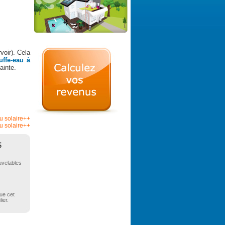
voir). Cela
uffe-eau à
ainte.
au solaire++
u solaire++
uvelables
que cet
ier.