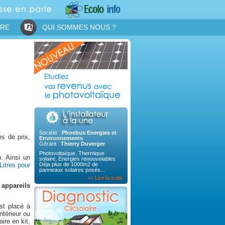
IRE
QUI SOMMES NOUS ?
Société :
Phoebus Energies et
s de prix,
Environnements
Gérant :
Thierry Duverger
Photovoltaïque, Thermique
u. Ainsi un
solaire, Energies renouvelables
Litres pour
Déja plus de 1000m2 de
panneaux solaires posés...
++ Lire la suite
s
appareils
st placé à
ntérieur ou
ire en kit,