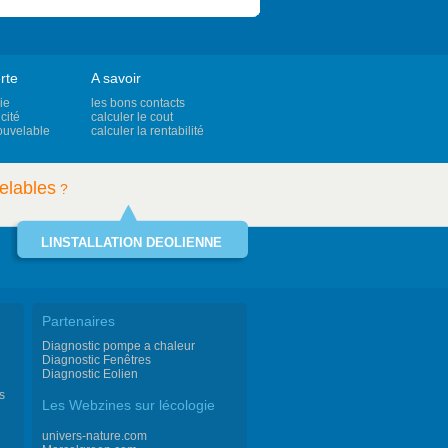
rte
A savoir
ie
les bons contacts
cité
calculer le cout
ouvelable
calculer la rentabilité
elables
?
LINSTALLATION DEOLIENNE
Partenaires
Diagnostic pompe a chaleur
Diagnostic Fenêtres
Diagnostic Eolien
s
Les Webzines sur lécologie
univers-nature.com