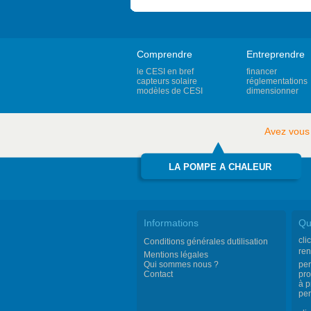
Comprendre
Entreprendre
le CESI en bref
financer
capteurs solaire
réglementations
modèles de CESI
dimensionner
Avez vous
LA POMPE A CHALEUR
Informations
Qu
cli
Conditions générales dutilisation
ren
Mentions légales
Qui sommes nous ?
per
Contact
pro
à p
per