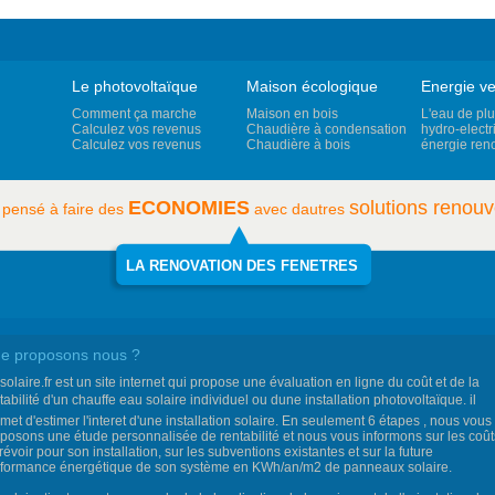
Le photovoltaïque
Maison écologique
Energie ve
Comment ça marche
Maison en bois
L'eau de plu
Calculez vos revenus
Chaudière à condensation
hydro-electri
Calculez vos revenus
Chaudière à bois
énergie ren
ECONOMIES
solutions renouv
 pensé à faire des
avec dautres
LA RENOVATION DES FENETRES
e proposons nous ?
csolaire.fr est un site internet qui propose une évaluation en ligne du coût et de la
tabilité d'un chauffe eau solaire individuel ou dune installation photovoltaïque. il
met d'estimer l'interet d'une installation solaire. En seulement 6 étapes , nous vous
posons une étude personnalisée de rentabilité et nous vous informons sur les coût
révoir pour son installation, sur les subventions existantes et sur la future
formance énergétique de son système en KWh/an/m2 de panneaux solaire.