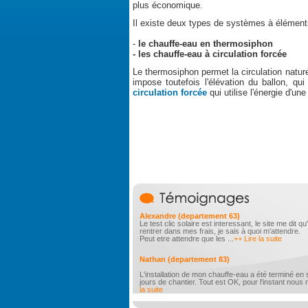
plus économique.
Il existe deux types de systèmes à élément
-
le chauffe-eau en thermosiphon
- les chauffe-eau à circulation forcée
Le thermosiphon permet la circulation naturel
impose toutefois l'élévation du ballon, qu
circulation forcée
qui utilise l'énergie d'un
Alexandre (departement 63)
Le test clic solaire est interessant, le site me dit q
rentrer dans mes frais, je sais à quoi m'attendre.
Peut etre attendre que les ...
++ Lire la suite
Nathan (departement 83)
L'installation de mon chauffe-eau a été terminé en
jours de chantier. Tout est OK, pour l'instant nous 
la suite