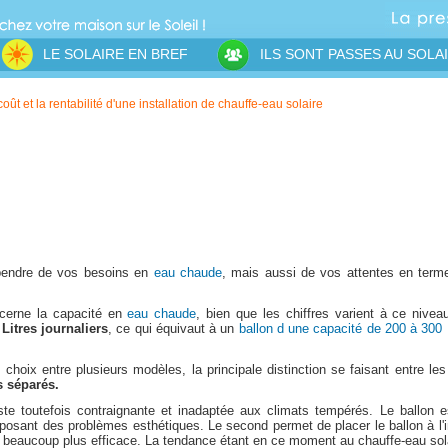
LE SOLAIRE EN BREF
ILS SONT PASSES AU SOLA
oût et la rentabilité d'une installation de chauffe-eau solaire
pendre de vos besoins en
eau chaude
, mais aussi de vos attentes en terme
cerne la capacité en
eau chaude
, bien que les chiffres varient à ce nivea
 Litres journaliers
, ce qui équivaut à un
ballon d une capacité de 200 à 300 
choix entre plusieurs modèles, la principale distinction se faisant entre le
s séparés.
ste toutefois contraignante et inadaptée aux climats tempérés. Le ballon e
, et posant des problèmes esthétiques. Le second permet de placer le ballon à l'i
si beaucoup plus efficace. La tendance étant en ce moment au chauffe-eau sola