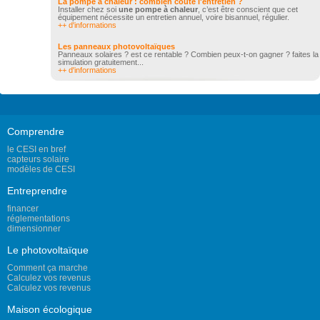
La pompe à chaleur : combien coûte l'entretien ?
Installer chez soi
une pompe à chaleur
, c’est être conscient que cet
équipement nécessite un entretien annuel, voire bisannuel, régulier.
++ d'informations
Les panneaux photovoltaïques
Panneaux solaires ? est ce rentable ? Combien peux-t-on gagner ? faites la
simulation gratuitement...
++ d'informations
Comprendre
le CESI en bref
capteurs solaire
modèles de CESI
Entreprendre
financer
réglementations
dimensionner
Le photovoltaïque
Comment ça marche
Calculez vos revenus
Calculez vos revenus
Maison écologique