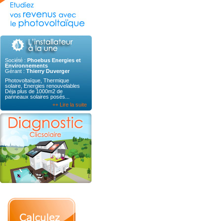
Société :
Phoebus Energies et
Environnements
Gérant :
Thierry Duverger
Photovoltaïque, Thermique
solaire, Energies renouvelables
Déja plus de 1000m2 de
panneaux solaires posés...
++ Lire la suite