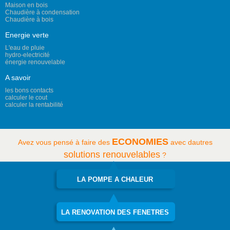
Maison en bois
Chaudière à condensation
Chaudière à bois
Energie verte
L'eau de pluie
hydro-electricité
énergie renouvelable
A savoir
les bons contacts
calculer le cout
calculer la rentabilité
ECONOMIES
Avez vous pensé à faire des
avec dautres
solutions renouvelables
?
LA POMPE A CHALEUR
LA RENOVATION DES FENETRES