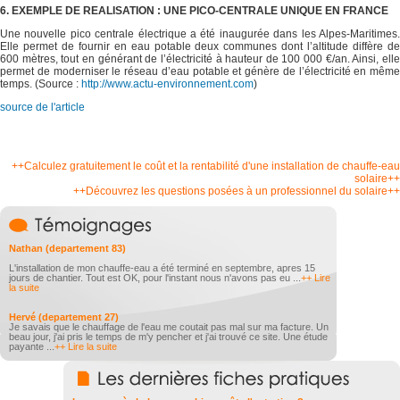
6. EXEMPLE DE REALISATION : UNE PICO‐CENTRALE UNIQUE EN FRANCE
Une nouvelle pico centrale électrique a été inaugurée dans les Alpes‐Maritimes.
Elle permet de fournir en eau potable deux communes dont l’altitude diffère de
600 mètres, tout en générant de l’électricité à hauteur de 100 000 €/an. Ainsi, elle
permet de moderniser le réseau d’eau potable et génère de l’électricité en même
temps. (Source :
http://www.actu‐environnement.com
)
source de l'article
++Calculez gratuitement le coût et la rentabilité d'une installation de chauffe-eau
solaire++
++Découvrez les questions posées à un professionnel du solaire++
Nathan (departement 83)
L'installation de mon chauffe-eau a été terminé en septembre, apres 15
jours de chantier. Tout est OK, pour l'instant nous n'avons pas eu ...
++ Lire
la suite
Hervé (departement 27)
Je savais que le chauffage de l'eau me coutait pas mal sur ma facture. Un
beau jour, j'ai pris le temps de m'y pencher et j'ai trouvé ce site. Une étude
payante ...
++ Lire la suite