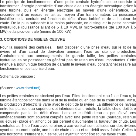
Le principe de fonctionnement d’une petite centrale hydroélectrique consiste à
transformer l’énergie potentielle d’une chute d’eau en énergie mécanique grâce à
une turbine, puis en énergie électrique au moyen d’une génératrice. Le
raccordement au réseau se fait au moyen d’un transformateur. La puissance
installée de la centrale est fonction du débit d’eau turbiné et de la hauteur de
chute. De la plus puissante à la moins puissante, on distingue : la petite centrale
hydraulique (puissance allant de 5 à 10 MW), la micro-centrale (de 100 KW à 5
MW), et la pico‐centrale (moins de 100 KW).
3. CONDITIONS DE MISE EN OEUVRE
Pour la majorité des centrales, il faut disposer d’une prise d’eau sur le lit de la
rivière et d’un canal de dérivation amenant l’eau au site de production.
Contrairement aux aménagements de grande taille, les petites centrales
hydrauliques ne possèdent en général pas de retenues d’eau importantes. Cette
retenue a pour unique fonction de garantir le niveau d’eau constant nécessaire au
fonctionnement de la prise d’eau.
Schéma de principe :
(Source :
www.riaed.net
)
Les petites centrales ne stockent pas l’eau. Elles fonctionnent « au fil de l’eau », la
turbine étant positionnée dans le lit de la rivière ou en bas de la chute d’eau. Ainsi,
la production d’électricité varie avec le débit de la rivière. La différence de niveau
entre les plans d’eau supérieurs et inférieurs étant réduite, la faible chute doit être
compensée par le fort débit d’eau. Lorsque le débit d’eau est peu élevé, ces
aménagements sont souvent couplés avec une petite retenue (barrage, retenue
ou éclusé) placé en amont, ce qui permet d’augmenter la hauteur de chute. Les
centrales au fil de l’eau avec turbines à axe vertical sont utilisées sur des rivières
ayant un courant rapide, une haute chute d’eau et un débit assez faible. Celles à
axe horizontal s’utilisent sur les fleuves ayant un fort débit et une faible chute.