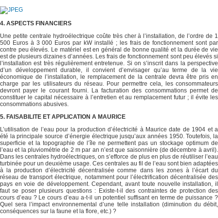
4. ASPECTS FINANCIERS
Une petite centrale hydroélectrique coûte très cher à l’installation, de l’ordre de 1
500 Euros à 3 000 Euros par kW installé ; les frais de fonctionnement sont par
contre peu élevés. Le matériel est en général de bonne qualité et la durée de vie
est de plusieurs dizaines d’années. Les frais de fonctionnement sont peu élevés si
l’installation est très régulièrement entretenue. Si on s’inscrit dans la perspective
d’un développement durable, il convient d’envisager qu’au terme de la vie
économique de l’installation, le remplacement de la centrale devra être pris en
charge par les utilisateurs du réseau. Pour permettre cela, les consommateurs
devront payer le courant fourni. La facturation des consommations permet de
constituer le capital nécessaire à l’entretien et au remplacement futur ; il évite les
consommations abusives.
5. FAISABILITE ET APPLICATION A MAURICE
L’utilisation de l’eau pour la production d’électricité à Maurice date de 1904 et a
été la principale source d’énergie électrique jusqu’aux années 1950. Toutefois, la
superficie et la topographie de l’île ne permettent pas un stockage optimum de
l’eau et la pluviométrie de 2 m par an n’est que saisonnière (de décembre à avril).
Dans les centrales hydroélectriques, on s’efforce de plus en plus de réutiliser l’eau
turbinée pour un deuxième usage. Ces centrales au fil de l’eau sont bien adaptées
à la production d’électricité décentralisée comme dans les zones à l’écart du
réseau de transport électrique, notamment pour l’électrification décentralisée des
pays en voie de développement. Cependant, avant toute nouvelle installation, il
faut se poser plusieurs questions : Existe‐t‐il des contraintes de protection des
cours d’eau ? Le cours d’eau a‐t‐il un potentiel suffisant en terme de puissance ?
Quel sera l’impact environnemental d’une telle installation (diminution du débit,
conséquences sur la faune et la flore, etc.) ?