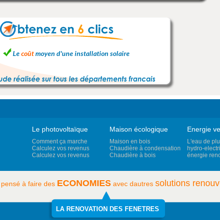
Le photovoltaïque
Maison écologique
Energie ve
Comment ça marche
Maison en bois
L'eau de plu
Calculez vos revenus
Chaudière à condensation
hydro-electri
Calculez vos revenus
Chaudière à bois
énergie ren
ECONOMIES
solutions renouv
 pensé à faire des
avec dautres
LA RENOVATION DES FENETRES