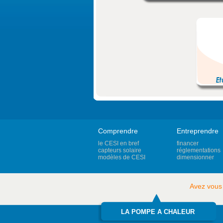
Comprendre
Entreprendre
le CESI en bref
financer
capteurs solaire
réglementations
modèles de CESI
dimensionner
Avez vous
LA POMPE A CHALEUR