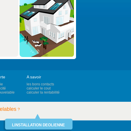
rte
A savoir
ie
les bons contacts
cité
calculer le cout
ouvelable
calculer la rentabilité
elables
?
LINSTALLATION DEOLIENNE